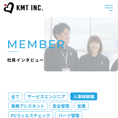
MEMBER
社員インタビュー
全て
サービスエンジニア
人事総務職
事務アシスタント
安全管理
営業
PCウィルスチェック
パーツ管理